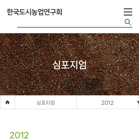
도시농업 유형
공기정화식물
도시농업 연구
현황
도시농업 법령
반려식물
도시농업 기술
치유농업
현황
관련 사이트
커
심포지엄
뮤
니
티
공지게시판
심포지엄
2012
도시농업 관련
단체 자료
기타자료실
2012
FAQ